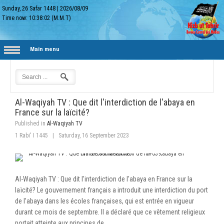
Sunday, 26 Safar 1448
|
2026/08/09
Time now:
10:38:03
(M.M.T)
Main menu
Al-Waqiyah TV : Que dit l'interdiction de l'abaya en
France sur la laïcité?
Published in
Al-Waqiyah TV
1 Rabi' I 1445
|
Saturday, 16 September 2023
Al-Waqiyah TV : Que dit l'interdiction de l'abaya en France sur la
laïcité? Le gouvernement français a introduit une interdiction du port
de l’abaya dans les écoles françaises, qui est entrée en vigueur
durant ce mois de septembre. Il a déclaré que ce vêtement religieux
portait atteinte aux principes de…