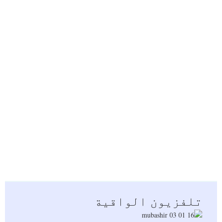
و
ا
ر
،
2
1
م
ن
ذ
ي
ا
ل
ح
ج
ة
1
4
4
7
ه
ـ
0
7
ج
و
ن
2
0
2
6
تلفزيون الواقية