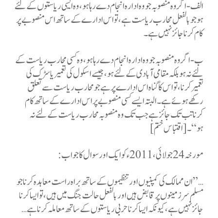
الف - اگر وہ منصوبہ جو وہ ادارہ انجام دے رہا ہو، وہ ایسی ریاستوں کے لئے
ہو جو بالفعل محارب ریاست ہے، تو اس ادارے کے ساتھ اس منصوبے پر
کام کرنا جائز نہیں ہے۔
ب - اگر وہ منصوبہ جو وہ ادارہ انجام دے رہا ہو، وہ کسی محارب ریاست کے
لئے نہ ہو بلکہ مقامی آبادی کے لئے ہو، جیسے اسکول کی تعمیر یا سڑک کی
تعمیر کرنا، تو اس کا گناہ اس ادارے پر ہے جو محارب ریاست سے تعلق
رکھے ہوئے ہے۔ البتہ ایسے کسی منصوبے پر اس ادارے کے ساتھ کام
کرنا تب تک جائز ہے جب تک وہ منصوبہ محارب ریاست کے لئے نہ
ہو“۔ [اقتباس ختم]
مورخہ 24 جولائی، 2011ء کو ایک اور سوال کا جواب
:
”…
ان ممالک کی کمپنیوں اور تنظیموں کے ساتھ براہ راست معاہدہ کرنا جو
مسلم سرزمینوں پر قابض ہیں اور بالفعل حالت جنگ میں ہیں، تو ایسا کرنا
جائز نہیں ہے، کیونکہ ایسا کرنا حربی ریاستوں کے ساتھ معاملہ کرنا ہے
…