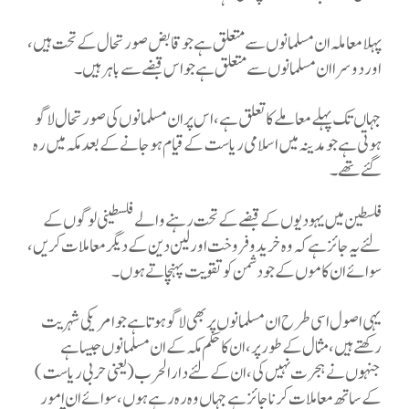
پہلا معاملہ ان مسلمانوں سے متعلق ہے جو قابض صورتحال کے تحت ہیں،
اور دوسرا ان مسلمانوں سے متعلق ہے جو اس قبضے سے باہر ہیں۔
جہاں تک پہلے معاملے کا تعلق ہے، اس پر ان مسلمانوں کی صورتحال لاگو
ہوتی ہے جو مدینہ میں اسلامی ریاست کے قیام ہو جانے کے بعد مکہ میں رہ
گئے تھے۔
فلسطین میں یہودیوں کے قبضے کے تحت رہنے والے فلسطینی لوگوں کے
لئے یہ جائز ہے کہ وہ خرید و فروخت اور لین دین کے دیگر معاملات کریں،
سوائے ان کاموں کے جو دشمن کو تقویت پہنچاتے ہوں۔
یہی اصول اسی طرح ان مسلمانوں پر بھی لاگو ہوتا ہے جو امریکی شہریت
رکھتے ہیں، مثال کے طور پر، ان کا حکم مکہ کے ان مسلمانوں جیسا ہے
جنہوں نے ہجرت نہیں کی، ان کے لئے دار الحرب (یعنی حربی ریاست)
کے ساتھ معاملات کرنا جائز ہے جہاں وہ رہ رہے ہوں، سوائے ان امور