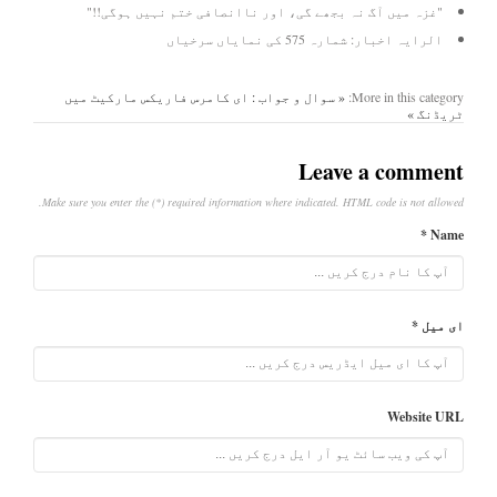
"غزہ میں آگ نہ بجھے گی، اور ناانصافی ختم نہیں ہوگی!!"
الرایہ اخبار: شمارہ 575 کی نمایاں سرخیاں
More in this category:
« سوال و جواب : ای کامرس
فاریکس مارکیٹ میں
ٹریڈنگ »
Leave a comment
Make sure you enter the (*) required information where indicated. HTML code is not allowed.
Name *
ای میل *
Website URL