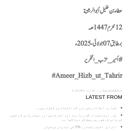
عطاء بن خليل أبو الرشتة
12
محرم 1447ه
ـ
بمطابق 07 جولائی، 2025ء
#
أمير_حزب_التحرير
#Ameer_Hizb_ut_Tahrir
Last modified onاتوار, 10 اگست 2025 21:44
LATEST FROM
کیا ہم ایک تاریخی دور کے اختتام پر کھڑے ہیں...
غزہ اپنے شہداء گن رہا ہے، اور اسے ٹرمپ اور نیتن یاہو کے حضور
قربانی کے طور پر پیش کر دیا گیا ہے
الرایہ اخبار: شمارہ 576 کی نمایاں سرخیاں