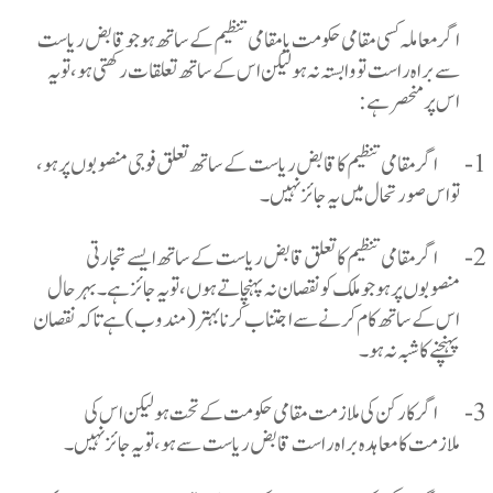
اگر معاملہ کسی مقامی حکومت یا مقامی تنظیم کے ساتھ ہو جو قابض ریاست
سے براہ راست تو وابستہ نہ ہو لیکن اس کے ساتھ تعلقات رکھتی ہو، تو یہ
اس پر منحصر ہے
:
1-
اگر مقامی تنظیم کا قابض ریاست کے ساتھ تعلق فوجی منصوبوں پر ہو،
تو اس صورتحال میں یہ جائز نہیں۔
2-
اگر مقامی تنظیم کا تعلق قابض ریاست کے ساتھ ایسے تجارتی
منصوبوں پر ہو جو ملک کو نقصان نہ پہنچاتے ہوں، تو یہ جائز ہے۔ بہرحال
اس کے ساتھ کام کرنے سے اجتناب کرنا بہتر (مندوب) ہے تاکہ نقصان
پہنچنے کا شبہ نہ ہو۔
3-
اگر کارکن کی ملازمت مقامی حکومت کے تحت ہو لیکن اس کی
ملازمت کا معاہدہ براہ راست قابض ریاست سے ہو، تو یہ جائز نہیں۔