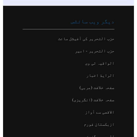
دیگر ویب سائٹس
حزب التحریر کی آفیشل سائٹ
حزب التحریر - امیر
الواقیہ ٹی وی
الراية اخبار
صفحہ خلافت (عربی)
صفحہ خلافت (انگریزی)
الاقصی سے آواز
ازبکستان فورم
الوعي میگزین