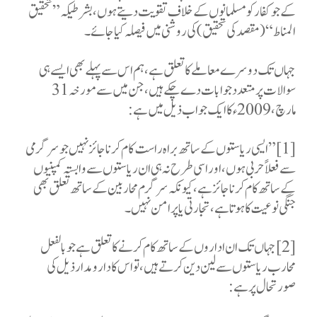
کے جو کفار کو مسلمانوں کے خلاف تقویت دیتے ہوں، بشرطیکہ ”تحقیق
المناط“ (مقصد کی تحقیق) کی روشنی میں فیصلہ کیا جائے۔
جہاں تک دوسرے معاملے کا تعلق ہے، ہم اس سے پہلے بھی ایسے ہی
سوالات پر متعدد جوابات دے چکے ہیں، جن میں سے مورخہ 31
مارچ، 2009ء کا ایک جواب ذیل میں ہے
:
”[1]
ایسی ریاستوں کے ساتھ براہ راست کام کرنا جائز نہیں جو سرگرمی
سے فعلاً حربی ہوں، اور اسی طرح نہ ہی ان ریاستوں سے وابستہ کمپنیوں
کے ساتھ کام کرنا جائز ہے، کیونکہ سرگرم محاربین کے ساتھ تعلق بھی
جنگی نوعیت کا ہوتا ہے، تجارتی یا پرامن نہیں۔
[2]
جہاں تک ان اداروں کے ساتھ کام کرنے کا تعلق ہے جو بالفعل
محارب ریاستوں سے لین دین کرتے ہیں، تو اس کا دارومدار ذیل کی
صورتحال پر ہے
: