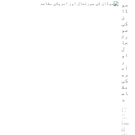
سو
ڈا
Al-Raya Magazine
ن
کی
صو
رت
حا
ل
او
New Al-Waie Magazine App for Android
ر
ام
ری
کی
مق
اص
د
"حزب التحرير کون ہے؟"
بدھ
، 1
من
محر
م
1360
هـ
05
اگس