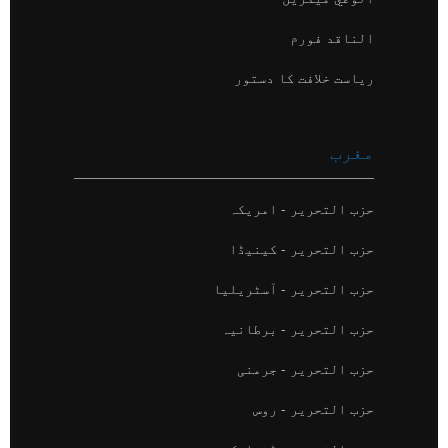
الناقد فورم
ریاست خلافت کا دستور
مغرب
حزب التحریر - امریکہ
حزب التحریر - کینیڈا
حزب التحریر - آسٹریلیا
حزب التحریر - برطانیہ
حزب التحریر - جرمنی
حزب التحریر - روس