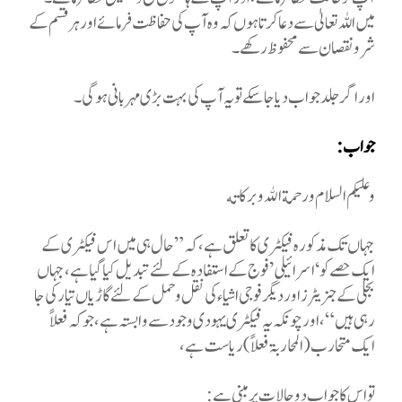
میں اللہ تعالیٰ سے دعا کرتا ہوں کہ وہ آپ کی حفاظت فرمائے اور ہر قسم کے
شر و نقصان سے محفوظ رکھے۔
اور اگر جلد جواب دیا جا سکے تو یہ آپ کی بہت بڑی مہربانی ہو گی۔
جواب
:
وعليكم السلام ورحمة الله وبركاته
جہاں تک مذکورہ فیکٹری کا تعلق ہے، کہ ”حال ہی میں اس فیکٹری کے
ایک حصے کو ‘اسرائیلی’ فوج کے استفادہ کے لئے تبدیل کیا گیا ہے، جہاں
بجلی کے جنریٹرز اور دیگر فوجی اشیاء کی نقل و حمل کے لئے گاڑیاں تیار کی جا
رہی ہیں“، اور چونکہ یہ فیکٹری یہودی وجود سے وابستہ ہے، جو کہ فعلاً
ایک متحارب (المحاربۃ فعلاً) ریاست ہے،
تو اس کا جواب دو حالات پر مبنی ہے
: