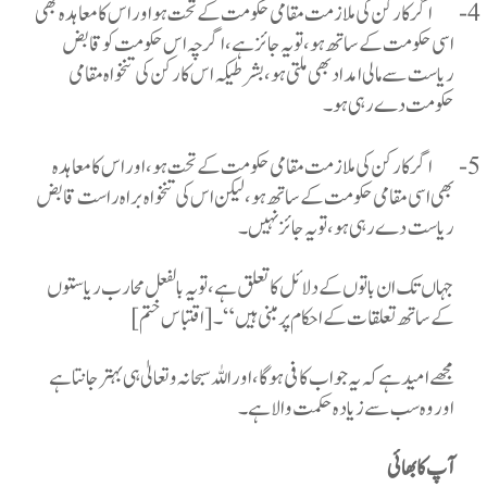
4-
اگر کارکن کی ملازمت مقامی حکومت کے تحت ہو اور اس کا معاہدہ بھی
اسی حکومت کے ساتھ ہو، تو یہ جائز ہے، اگرچہ اس حکومت کو قابض
ریاست سے مالی امداد بھی ملتی ہو، بشرطیکہ اس کارکن کی تنخواہ مقامی
حکومت دے رہی ہو۔
5-
اگر کارکن کی ملازمت مقامی حکومت کے تحت ہو، اور اس کا معاہدہ
بھی اسی مقامی حکومت کے ساتھ ہو، لیکن اس کی تنخواہ براہ راست قابض
ریاست دے رہی ہو، تو یہ جائز نہیں۔
جہاں تک ان باتوں کے دلائل کا تعلق ہے، تو یہ بالفعل محارب ریاستوں
کے ساتھ تعلقات کے احکام پر مبنی ہیں“۔ [اقتباس ختم]
مجھے امید ہے کہ یہ جواب کافی ہو گا، اور اللہ سبحانہ و تعالیٰ ہی بہتر جانتا ہے
اور وہ سب سے زیادہ حکمت والا ہے۔
آپ کا بھائی