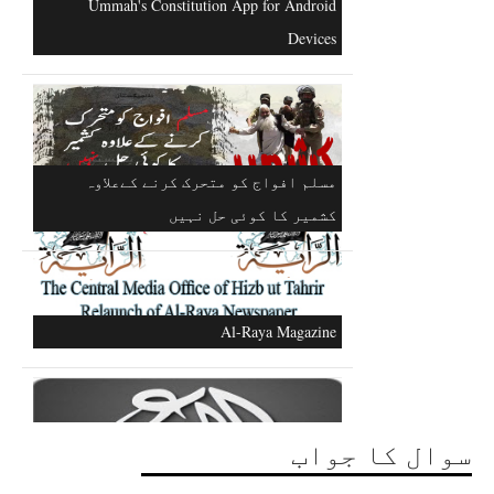
Excerpts from the Ameer of Hizb ut Tahrir
Ummah's Constitution App for Android
Devices
مسلم افواج کو متحرک کرنے کےعلاوہ
کشمیر کا کوئی حل نہیں
سوال کا جواب