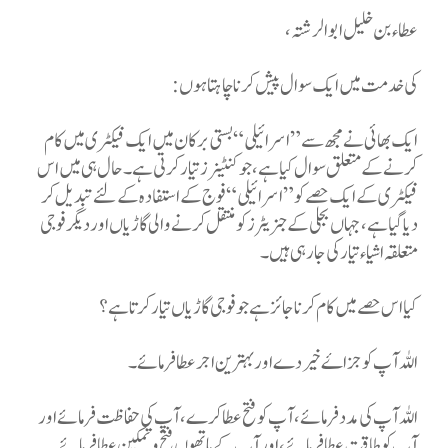
عطاء بن خلیل ابو الرشتہ،
کی خدمت میں ایک سوال پیش کرنا چاہتا ہوں
:
ایک بھائی نے مجھ سے ”اسرائیلی“ بستی برکان میں ایک فیکٹری میں کام
کرنے کے متعلق سوال کیا ہے، جو کنٹینرز تیار کرتی ہے۔ حال ہی میں اس
فیکٹری کے ایک حصے کو ”اسرائیلی“ فوج کے استفادہ کے لئے تبدیل کر
دیا گیا ہے، جہاں بجلی کے جنریٹرز کو منتقل کرنے والی گاڑیاں اور دیگر فوجی
متعلقہ اشیاء تیار کی جا رہی ہیں۔
کیا اس حصے میں کام کرنا جائز ہے جو فوجی گاڑیاں تیار کرتا ہے؟
اللہ آپ کو جزاۓ خیر دے اور بہترین اجر عطا فرمائے۔
اللہ آپ کی مدد فرمائے، آپ کو فتح عطا کرے، آپ کی حفاظت فرمائے اور
آپ کو طاقت عطا فرمائے، اور آپ کے ہاتھوں فتح و تمکین عطا فرمائے۔