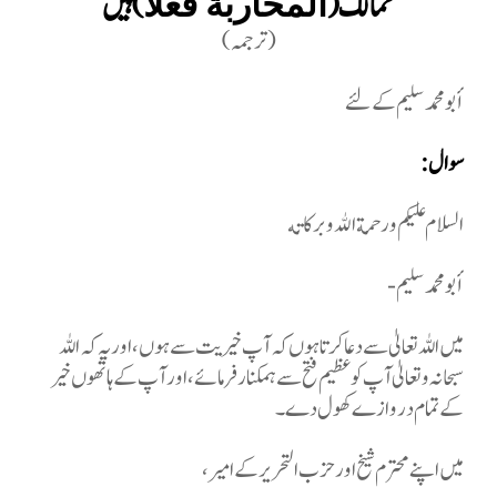
ممالک (
) ہیں
المحاربة فعلا
)
ترجمہ
(
أبو محمد سليم کے لئے
سوال
:
السلام عليكم ورحمة الله وبركاته
أبو محمد سليم
-
میں اللہ تعالیٰ سے دعا کرتا ہوں کہ آپ خیریت سے ہوں، اور یہ کہ اللہ
سبحانہ و تعالیٰ آپ کو عظیم فتح سے ہمکنار فرمائے، اور آپ کے ہاتھوں خیر
کے تمام دروازے کھول دے۔
میں اپنے محترم شیخ اور حزب التحریر کے امیر،