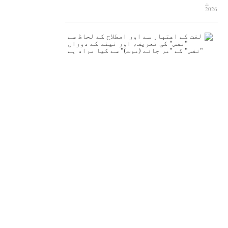
ت
2026
ل
غ
ت
ک
ے
ا
ع
ت
ب
ا
ر
س
ے
ا
و
ر
ا
ص