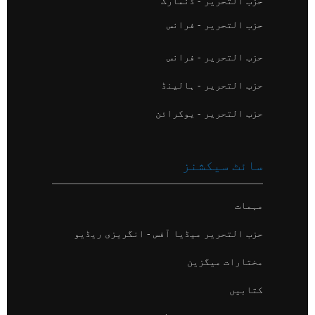
حزب التحریر - ڈنمارک
حزب التحریر - فرانس
حزب التحریر - فرانس
حزب التحریر - ہالینڈ
حزب التحریر - یوکرائن
سائٹ سیکشنز
مہمات
حزب التحریر میڈیا آفس - انگریزی ریڈیو
مختارات میگزین
کتابیں