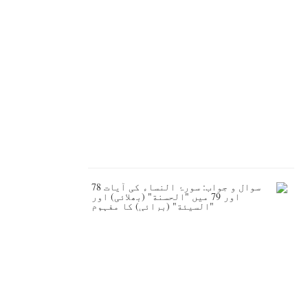
ل
خ
ي
ر
1
4
4
8
ه
ـ
0
4
ا
گ
س
ت
2
0
2
6
س
و
ا
ل
و
ج
و
ا
ب