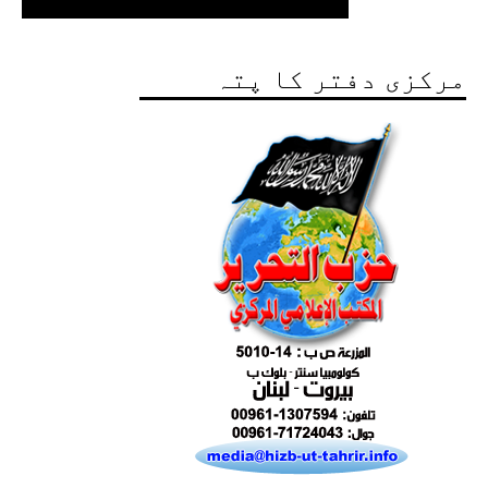
مرکزی دفتر کا پتہ
Excerpts from the Ameer of Hizb ut Tahrir
Ummah's Constitution App for Android
Devices