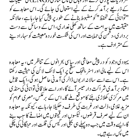
ضروریات پوری کرنے اور وہاں کی مائع سازی (
LNG
) کی تنصیبات
کے ذریعے برآمد کرنے کے لیے استعمال کی جائے گی۔ اس معاہدے کو
"توانائی کے تحفظ" کو مضبوط بنانے کے طور پر پیش کیا جا رہا ہے، حالانکہ
حقیقت میں یہ امت کے ساتھ کھلی غداری، اس کے وسائل سے دست
برداری، دشمن کی حمایت اور اس کی شکست خوردہ معیشت کو سہارا دینے
کے مترادف ہے۔
یہودی وجود کو درپیش معاشی اور سیاسی بحرانوں کے تناظر میں، یہ معاہدہ
اس کے لیے مالی اور اسٹریٹجک سطح پر ایک لائف لائن کی حیثیت رکھتا
ہے۔ اس سے اسے سالانہ اربوں ڈالر کی آمدنی حاصل ہوگی، ایک قابلِ
اعتماد برآمدی شراکت دار میسر آئے گا، اور اسے علاقائی توانائی کی منڈی
میں مرکزی کھلاڑی بننے کا موقع ملے گا۔ اس کے برعکس، مصری عوام کو
مزید غلامی، ذلت اور غربت کی طرف دھکیلا جا رہا ہے، کیونکہ یہ معاہدہ
ان کے لیے صرف قرضوں، ٹیکسوں اور قیمتوں میں اضافے کا سبب بنے
گا، ایسے وقت میں جب وہ پہلے ہی بجلی اور گیس کی قلت اور مہنگائی کی چکی
میں پس رہے ہیں۔