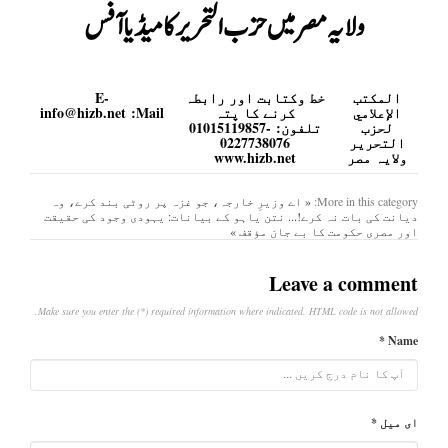
ولایہ مصر میں حزب التحریر کا میڈیا آفس
المكتب
خط وکتابت اور رابطہ
E-
الإعلامي
کرنے کا پتہ
Mail:
info@hizb.net
لحزب
تلفون:
01015119857-
التحرير
0227738076
ولایہ مصر
www.hizb.net
More in this category:
« اے وزیرِ خارجہ، جو غزہ پر روٹی بند کرے، وہ
دیانت کی بات نہ کرے!...
نتن یاہو کے بیانات: یہودی وجود کی حقیقت
اور مصری حکومت کا بے جان مؤقف »
Leave a comment
Make sure you enter the (*) required information where indicated. HTML code is not allowed.
Name *
ای میل *