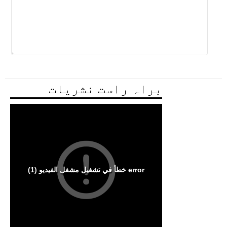
براہ راست نشریات