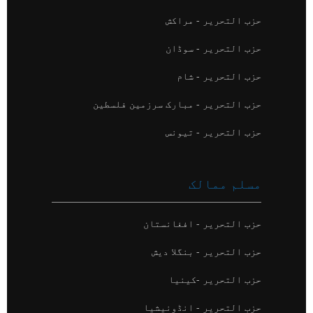
حزب التحریر - مراکش
حزب التحریر - سوڈان
حزب التحریر - شام
حزب التحریر - مبارک سرزمین فلسطین
حزب التحریر - تیونس
مسلم ممالک
حزب التحریر - افغانستان
حزب التحریر - بنگلا دیش
حزب التحریر -کینیا
حزب التحریر - انڈونیشیا