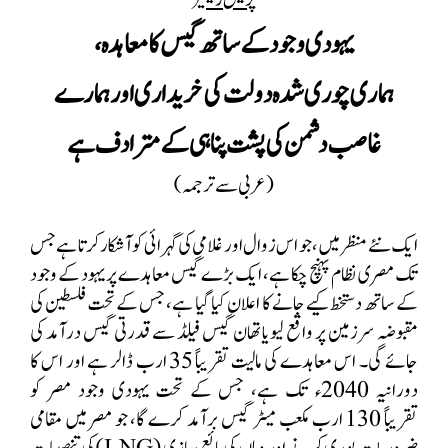
یہودی وجود کے ساتھ گیس کا معاہدہ،
ہماری چوری شدہ دولت کی خریداری اور ہمارے
غاصب دشمن کی پشت پناہی کے مترادف ہے
(عربی سے ترجمہ)
ایک نئے منظر میں، جو اس زوال اور غلامی کی گہرائی کو آشکار کرتا ہے جس
تک مصری نظام پہنچ چکا ہے، ایک بڑے گیس معاہدے پر یہود کے وجود
کے ساتھ دستخط کیے جانے کا اعلان کیا گیا ہے، جس کے تحت فلسطین کی
مقبوضہ سرزمین پر واقع لیویاتھان گیس فیلڈ سے قدرتی گیس درآمد کی
جائے گی۔ اس معاہدے کی مالیت تقریباً 35 ارب ڈالر ہے اور اس کا
دورانیہ 2040ء تک ہے، جس کے تحت یہودی وجود مصر کو
تقریباً 130 ارب مکعب میٹر گیس برآمد کرے گا، جو مصر میں مقامی