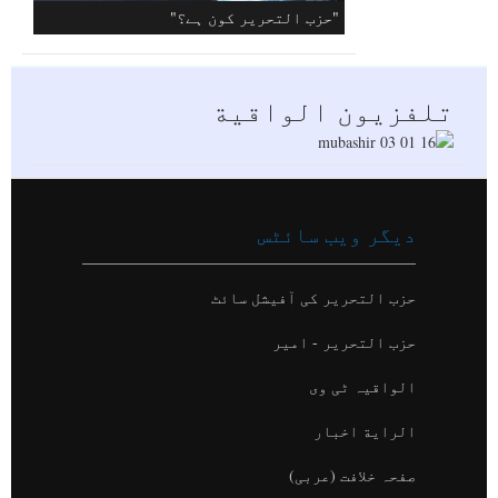
تلفزيون الواقية
"حزب التحرير کون ہے؟"
دیگر ویب سائٹس
حزب التحریر کی آفیشل سائٹ
حزب التحریر - امیر
الواقیہ ٹی وی
الراية اخبار
صفحہ خلافت (عربی)