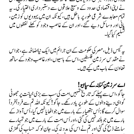
نے اپنی اقتصادی حدود کے وسیع علاقوں سے دستبرداری اختیار کی۔ یہ
تمام معاہدے شرعی طور پر باطل ہیں، کیونکہ ان میں یہودیوں کو زمین،
پانی اور وسائل دیے گئے، اور ان کے غاصب وجود کو کھلے لفظوں میں
تسلیم کیا گیا۔
یہ گیس ڈیل، مصر کی حکومت کے ان جرائم میں ایک نیا اضافہ ہے، جو اس
نے مقدس سرزمین فلسطین، اس کے باسیوں، اور غاصب وجود کے ساتھ
تعاون کے باب میں کیے ہیں۔
اے سرزمینِ کِنانہ کے سپاہیو!
جاگو، اس سے پہلے کہ تاریخ تمہیں امت کی سب سے بڑی خیانت پر جھوٹی
گواہی دینے والوں کے طور پر یاد رکھے۔ جاگو! کیونکہ اللہ تم سے فرداً فرداً
سوال کرے گا: اُس ہتھیار کے بارے میں جو اٹھایا نہیں گیا، اُس آواز کے
بارے میں جو بلند نہیں کی گئی، اور اُس امت کے بارے میں جو تمہارے
سامنے ذبح کی گئی اور تم نے اس کی مدد نہ کی۔ جان لو کہ حساب کی گھڑی