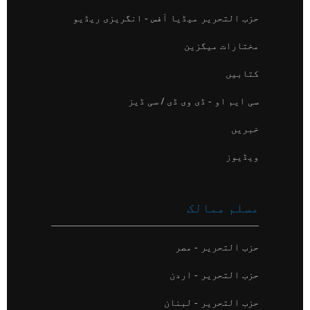
حزب التحریر میڈیا آفس - انگریزی ریڈیو
مختارات میگزین
کتابیں
سی ایم او - ڈی وی ڈی / سی ڈیز
خبریں
ویڈیوز
مسلم ممالک
حزب التحریر - مصر
حزب التحریر - اردن
حزب التحریر - لبنان