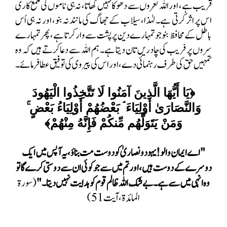
قریب ہے، اور اللہ نعروں سے دھوکا نہیں کھاتا، نہ ہی ناموں کی ملمع کاری
اس پر اثر کرتی
ہے۔ لہٰذا، سیلاب کے جھاگ کی مانند نہ بنو، اور نہ ہی اُس
باطل کے محافظ بنو جو تمہارے دین پر پشت سے وار کرتا ہے، پھر تمہارے
سروں پر فریب کی چادریں تان دیتا ہے۔ ہم اللہ سے دعا کرتے ہیں کہ وہ
تمہیں حق کی طرف رہنمائی دے، اور اس کی پیروی کی توفیق عطا فرمائے۔
﴿يَا أَيُّهَا الَّذِينَ آمَنُوا لَا تَتَّخِذُوا الْيَهُودَ
وَالنَّصَارَىٰ أَوْلِيَاءَ ۘ بَعْضُهُمْ أَوْلِيَاءُ بَعْضٍ ۚ
وَمَنْ يَتَوَلَّهُم مِّنكُمْ فَإِنَّهُ مِنْهُمْ﴾
"اے ایمان والو! یہود و نصاریٰ کو دوست مت بناؤ، یہ آپس میں ایک
دوسرے کے دوست ہیں، اور تم میں سے جو کوئی ان سے دوستی کرے گا تو
وہ انہی میں سے ہے۔ بے شک اللہ ظالم قوم کو ہدایت نہیں دیتا۔"
(سورة
المائدة، آیت 51)