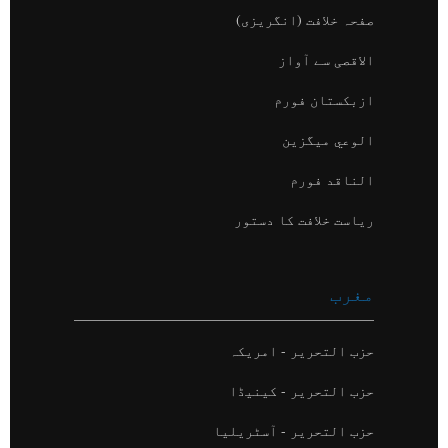
صفحہ خلافت (انگریزی)
الاقصی سے آواز
ازبکستان فورم
الوعي میگزین
الناقد فورم
ریاست خلافت کا دستور
مغرب
حزب التحریر - امریکہ
حزب التحریر - کینیڈا
حزب التحریر - آسٹریلیا