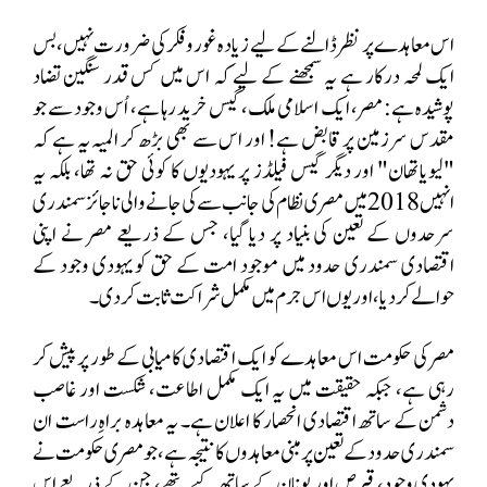
اس معاہدے پر نظر ڈالنے کے لیے زیادہ غور و فکر کی ضرورت نہیں، بس
ایک لمحہ درکار ہے یہ سمجھنے کے لیے کہ اس میں کس قدر سنگین تضاد
پوشیدہ ہے: مصر، ایک اسلامی ملک، گیس خرید رہا ہے، اُس وجود سے جو
مقدس سرزمین پر قابض ہے! اور اس سے بھی بڑھ کر المیہ یہ ہے کہ
"لیویاتھان" اور دیگر گیس فیلڈز پر یہودیوں کا کوئی حق نہ تھا، بلکہ یہ
انہیں 2018 میں مصری نظام کی جانب سے کی جانے والی ناجائز سمندری
سرحدوں کے تعین کی بنیاد پر دیا گیا، جس کے ذریعے مصر نے اپنی
اقتصادی سمندری حدود میں موجود امت کے حق کو یہودی وجود کے
حوالے کر دیا، اور یوں اس جرم میں مکمل شراکت ثابت کر دی۔
مصر کی حکومت اس معاہدے کو ایک اقتصادی کامیابی کے طور پر پیش کر
رہی ہے، جبکہ حقیقت میں یہ ایک مکمل اطاعت، شکست اور غاصب
دشمن کے ساتھ اقتصادی انحصار کا اعلان ہے۔ یہ معاہدہ براہِ راست ان
سمندری حدود کے تعین پر مبنی معاہدوں کا نتیجہ ہے، جو مصری حکومت نے
یہودی وجود، قبرص اور یونان کے ساتھ کیے تھے، جن کے ذریعے اس