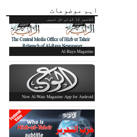
اہم موضوعات
مسلم افواج کو متحرک کرنے کےعلاوہ
کشمیر کا کوئی حل نہیں
Al-Raya Magazine
New Al-Waie Magazine App for Android