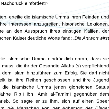
t Nachdruck einfordert!?
ten, erteilte die islamische Umma ihren Feinden und
hre Interessen anzugreifen, historische Lektionen.
e an den Ausspruch ihres einstigen Kalifen, der
chen Kaiser deutliche Worte fand:
„Die Antwort wirst
die islamische Umma eindrücklich daran, dass sie
muss, die ihr der Gesandte Allahs (s) verpflichtend
t dem Islam hinzuführen zum Erfolg. Sie darf nicht
ellt ist, ihre Reihen geschlossen und ihre Jugend
s die islamische Umma jenen glorreichen Status
fährte Ribʿī ibn ʿĀmir al-Tamīmī gegenüber dem
rieb. So sagte er zu ihm, sich auf einen Speer
 um die Menschen von der Anbetung der Diene