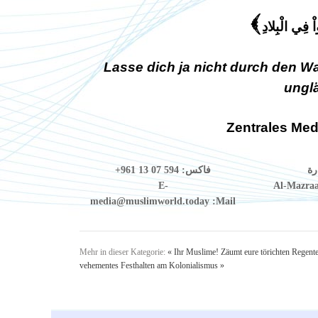
واْ فِي الْبِلادِ
)
Lasse dich ja nicht durch den Wa
unglä
Zentrales Med
+961 13 07 594
فاكس:
رة
E-
Al-Mazraa
media@muslimworld.today
Mail:
Mehr in dieser Kategorie:
« Ihr Muslime! Zäumt eure törichten Regent
vehementes Festhalten am Kolonialismus »