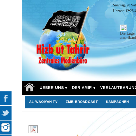
Sonntag, 26 Sa
Uhrzeit:
12:26:
Die Lage 
amerikani
UEBER UNS
DER AMIR
VERLAUTBARUN
AL-WAQIYAH TV
ZMB-BROADCAST
KAMPAGNEN