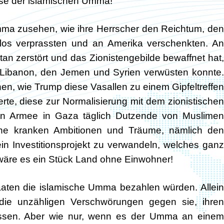
ese der islamischen Umma!
ma zusehen, wie ihre Herrscher den Reichtum, den
los verprassten und an Amerika verschenkten. An
an zerstört und das Zionistengebilde bewaffnet hat,
 Libanon, den Jemen und Syrien verwüsten konnte.
n, wie Trump diese Vasallen zu einem Gipfeltreffen
e, diese zur Normalisierung mit dem zionistischen
en Armee in Gaza täglich Dutzende von Muslimen
eine kranken Ambitionen und Träume, nämlich den
ein Investitionsprojekt zu verwandeln, welches ganz
ls wäre es ein Stück Land ohne Einwohner!
taaten die islamische Umma bezahlen würden. Allein
 die unzähligen Verschwörungen gegen sie, ihren
ressen. Aber wie nur, wenn es der Umma an einem