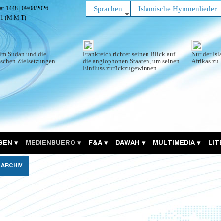
far 1448
|
09/08/2026
Sprachen
Islamische Hymnenlieder
42
(M.M.T)
im Sudan und die
Frankreich richtet seinen Blick auf
Nur der Is
schen Zielsetzungen...
die anglophonen Staaten, um seinen
Afrikas zu 
Einfluss zurückzugewinnen....
GEN
MEDIENBUERO
F&A
DAWAH
MULTIMEDIA
LI
ARCHIV