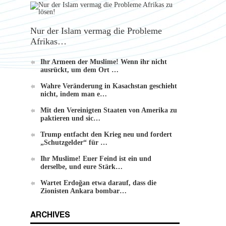
Nur der Islam vermag die Probleme
Afrikas…
Die Methode von Hizb-ut-Tahrir zur
Ihr Armeen der Muslime! Wenn ihr nicht
Veränderung
ausrückt, um dem Ort …
Wahre Veränderung in Kasachstan geschieht
nicht, indem man e…
Mit den Vereinigten Staaten von Amerika zu
paktieren und sic…
Trump entfacht den Krieg neu und fordert
„Schutzgelder“ für …
Ihr Muslime! Euer Feind ist ein und
derselbe, und eure Stärk…
Wartet Erdoğan etwa darauf, dass die
Zionisten Ankara bombar…
ARCHIVES
r