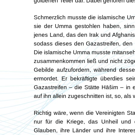
goldenen Teller dar. Dabei gehören di
Schmerzlich musste die islamische Um
sie der Umma gestohlen haben, sinn
jenes Land, das den Irak und Afghanist
sodass dieses den Gazastreifen, den
Die islamische Umma musste mitansehe
zusammenkommen ließ und nicht zögert
Gebilde aufzufordern, während dess
ermordet. Er bekräftigte überdies s
Gazastreifen – die Stätte Hāšim – in 
auf ihn allein zugeschnitten ist, so, a
Richtig wäre, wenn die Vereinigten S
nur für die Kriege, das Unheil und
Glauben, ihre Länder und ihre Inte