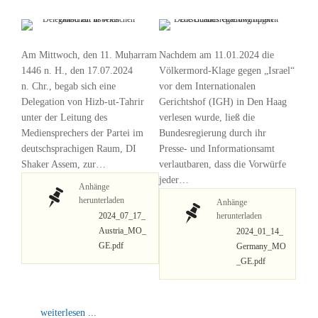
Am Mittwoch, den 11. Muḥarram
Nachdem am 11.01.2024 die
1446 n. H., den 17.07.2024
Völkermord-Klage gegen „Israel“
n. Chr., begab sich eine
vor dem Internationalen
Delegation von Hizb-ut-Tahrir
Gerichtshof (IGH) in Den Haag
unter der Leitung des
verlesen wurde, ließ die
Mediensprechers der Partei im
Bundesregierung durch ihr
deutschsprachigen Raum, DI
Presse- und Informationsamt
Shaker Assem, zur…
verlautbaren, dass die Vorwürfe
jeder…
Anhänge
herunterladen
Anhänge
2024_07_17_
herunterladen
Austria_MO_
2024_01_14_
GE.pdf
Germany_MO
_GE.pdf
weiterlesen ...