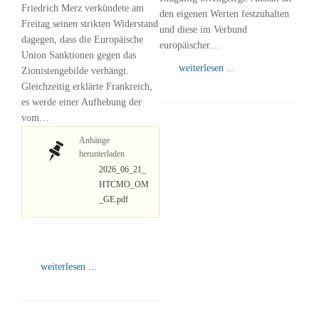
Friedrich Merz verkündete am
den eigenen Werten festzuhalten
Freitag seinen strikten Widerstand
und diese im Verbund
dagegen, dass die Europäische
europäischer…
Union Sanktionen gegen das
weiterlesen ...
Zionistengebilde verhängt.
Gleichzeitig erklärte Frankreich,
es werde einer Aufhebung der
vom…
Anhänge
herunterladen
2026_06_21_
HTCMO_OM
_GE.pdf
weiterlesen ...