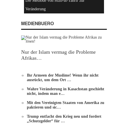
Hizb-ut-Tahrir
MEDIENBUERO
Nur der Islam vermag die Probleme
Afrikas…
Einführung zu Hizb-ut-Tahrir
Ihr Armeen der Muslime! Wenn ihr nicht
ausrückt, um dem Ort …
Wahre Veränderung in Kasachstan geschieht
nicht, indem man e…
Mit den Vereinigten Staaten von Amerika zu
paktieren und sic…
Die Methode von Hizb-ut-Tahrir zur
Trump entfacht den Krieg neu und fordert
„Schutzgelder“ für …
Veränderung