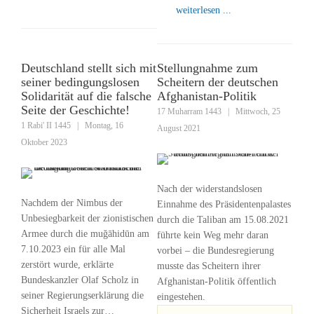
weiterlesen ...
Deutschland stellt sich mit
Stellungnahme zum
seiner bedingungslosen
Scheitern der deutschen
Solidarität auf die falsche
Afghanistan-Politik
Seite der Geschichte!
17 Muharram 1443
|
Mittwoch, 25
1 Rabi' II 1445
|
Montag, 16
August 2021
Oktober 2023
Nach der widerstandslosen
Nachdem der Nimbus der
Einnahme des Präsidentenpalastes
Unbesiegbarkeit der zionistischen
durch die Taliban am 15.08.2021
Armee durch die muğāhidūn am
führte kein Weg mehr daran
7.10.2023 ein für alle Mal
vorbei – die Bundesregierung
zerstört wurde, erklärte
musste das Scheitern ihrer
Bundeskanzler Olaf Scholz in
Afghanistan-Politik öffentlich
seiner Regierungserklärung die
eingestehen.
Sicherheit Israels zur…