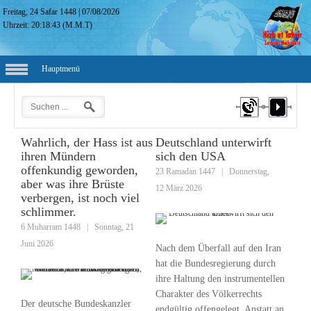
Freitag, 24 Safar 1448
|
07/08/2026
Uhrzeit:
20:18:44
(M.M.T)
Hauptmenü
Wahrlich, der Hass ist aus
Deutschland unterwirft
ihren Mündern
sich den USA
offenkundig geworden,
23 Ramadan 1447
|
Donnerstag,
aber was ihre Brüste
12 März 2026
verbergen, ist noch viel
schlimmer.
6 Muharram 1448
|
Sonntag, 21
Juni 2026
Nach dem Überfall auf den Iran
hat die Bundesregierung durch
ihre Haltung den instrumentellen
Charakter des Völkerrechts
Der deutsche Bundeskanzler
endgültig offengelegt. Anstatt an