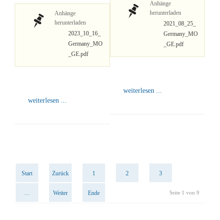
Anhänge
herunterladen
Anhänge
herunterladen
2021_08_25_
2023_10_16_
Germany_MO
Germany_MO
_GE.pdf
_GE.pdf
weiterlesen ...
weiterlesen ...
Start
Zurück
1
2
3
…
Weiter
Ende
Seite 1 von 9