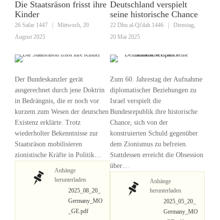
Die Staatsräson frisst ihre
Deutschland verspielt
Kinder
seine historische Chance
26 Safar 1447
|
Mittwoch, 20
22 Dhu al-Qi'dah 1446
|
Dienstag,
August 2025
20 Mai 2025
Der Bundeskanzler gerät
Zum 60. Jahrestag der Aufnahme
ausgerechnet durch jene Doktrin
diplomatischer Beziehungen zu
in Bedrängnis, die er noch vor
Israel verspielt die
kurzem zum Wesen der deutschen
Bundesrepublik ihre historische
Existenz erklärte. Trotz
Chance, sich von der
wiederholter Bekenntnisse zur
konstruierten Schuld gegenüber
Staatsräson mobilisieren
dem Zionismus zu befreien.
zionistische Kräfte in Politik…
Stattdessen erreicht die Obsession
über…
Anhänge
herunterladen
Anhänge
2025_08_20_
herunterladen
Germany_MO
2025_05_20_
_GE.pdf
Germany_MO