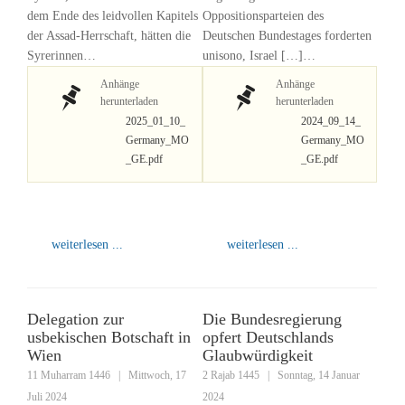
dem Ende des leidvollen Kapitels
Oppositionsparteien des
der Assad-Herrschaft, hätten die
Deutschen Bundestages forderten
Syrerinnen…
unisono, Israel […]…
Anhänge
Anhänge
herunterladen
herunterladen
2025_01_10_
2024_09_14_
Germany_MO
Germany_MO
_GE.pdf
_GE.pdf
weiterlesen ...
weiterlesen ...
Delegation zur
Die Bundesregierung
usbekischen Botschaft in
opfert Deutschlands
Wien
Glaubwürdigkeit
11 Muharram 1446
|
Mittwoch, 17
2 Rajab 1445
|
Sonntag, 14 Januar
Juli 2024
2024