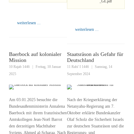
_GE.pdf
weiterlesen ...
weiterlesen ...
Baerbock auf kolonialer
Staatsräson als Gefahr für
Mission
Deutschland
10 Rajab 1446
|
Freitag, 10 Januar
11 Rabi' I 1446
|
Samstag, 14
2025
September 2024
Am 03.01.2025 besuchte die
Nach der Kriegserklärung der
Bundesaußenministerin Annalena
Netanyahu-Regierung am 7.
Baerbock mit ihrem französischen
Oktober erklärte Bundeskanzler
Amtskollegen Jean-Noël Barrot
Olaf Scholz die Sicherheit Israels
den derzeitigen Machthaber
zur deutschen Staatsräson und die
Syriens, Ahmed al-Scharaa. Nach
Regierungs- und