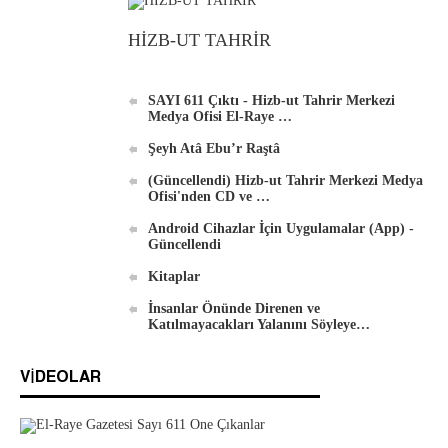
DVD'ler
HİZB-UT TAHRİR
SAYI 611 Çıktı - Hizb-ut Tahrir Merkezi
Medya Ofisi El-Raye …
Şeyh Atâ Ebu’r Raştâ
Android İçin Yeni El-Waie Dergisi Uygulaması
(Güncellendi) Hizb-ut Tahrir Merkezi Medya
Ofisi'nden CD ve …
Android Cihazlar İçin Uygulamalar (App) -
Güncellendi
Kitaplar
İnsanlar Önünde Direnen ve
Katılmayacakları Yalanını Söyleye…
VIDEOLAR