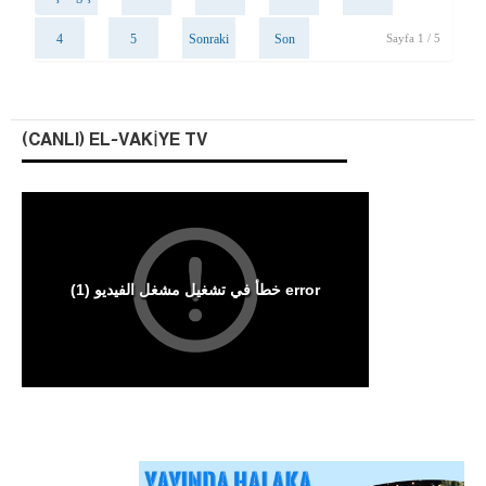
4
5
Sonraki
Son
Sayfa 1 / 5
(CANLI) EL-VAKIYE TV
Arakan Müslümanları İslam Ümmetinden ve