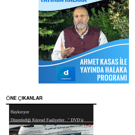
Ordularından Destek İstiyor
Kitaplar
Sorular ve Cevaplar
Hizb-ut Tahrir Emirine Sorulanlar
Android Cihazlar İçin Anayasa Tasarısı
Uygulaması
ÖNE ÇIKANLAR
Mescidi Aksa İslam Ümmetine ve Ordulara
Haykırıyor
Hizb-ut Tahrir Kimdir?