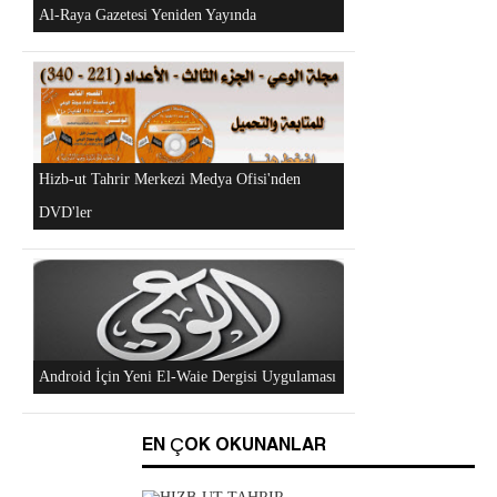
"Hizb-ut Tahrir'in Gazze'yi Desteklemek İçin
Düzenlediği Küresel Faaliyetler..." DVD'si
Al-Raya Gazetesi Yeniden Yayında
EN ÇOK OKUNANLAR
Hizb-ut Tahrir Merkezi Medya Ofisi'nden