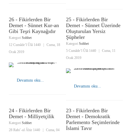
26 - Fikirlerden Bir
25 - Fikirlerden Bir
Demet - Sünnet Kur-an
Demet - Sünnet Üzerinde
Gibi Teşri Kaynağıdır
Oluşturulan Yersiz
Şüpheler
Kategori
Sohbet
Kategori
Sohbet
12 Cumâde’l Ûlâ 1440
|
Cuma, 18
5 Cumâde’l Ûlâ 1440
|
Cuma, 11
Ocak 2019
Ocak 2019
Devamını oku...
Devamını oku...
24 - Fikirlerden Bir
23 - Fikirlerden Bir
Demet - Milliyetçilik
Demet - Demokratik
Parlemento Seçimlerinde
Kategori
Sohbet
İslami Tavır
28 Rabi’-ul Âhir 1440
|
Cuma, 04