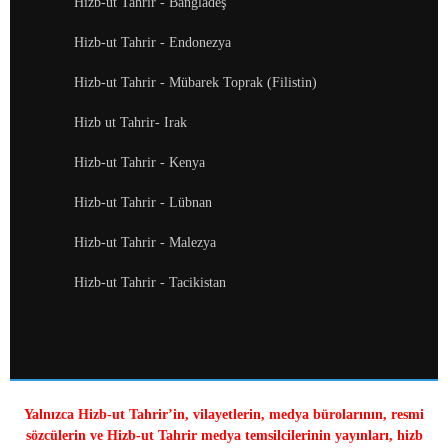
Hizb-ut Tahrir - Bangladeş
Hizb-ut Tahrir - Endonezya
Hizb-ut Tahrir - Mübarek Toprak (Filistin)
Hizb ut Tahrir- Irak
Hizb-ut Tahrir - Kenya
Hizb-ut Tahrir - Lübnan
Hizb-ut Tahrir - Malezya
Hizb-ut Tahrir - Tacikistan
Yalnızca Hizb-ut Tahrir’in, vilayetlerin, medya bürolarının, resmi
sözcülerin ve Hizb-ut Tahrir medya temsilcilerinin yayınları, hizb