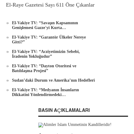
El-Raye Gazetesi Sayı 611 Öne Çıkanlar
El-Vakiye TV: “Savaşın Kapsamının
Genişlemesi Gazze'yi Kurta…
El-Vakiye TV: “Garantör Ülkeler Nereye
Gitti?”
El-Vakiye TV: “Acziyetimizin Sebebi,
İradenin Yokluğudur”
El-Vakiye TV: “Dayton Otoritesi ve
Batılılaşma Projesi”
Sudan’daki Durum ve Amerika’nın Hedefleri
El-Vakiye TV: “Medyanın İnsanların
Dikkatini Yönlendirmedeki…
BASIN AÇIKLAMALARI