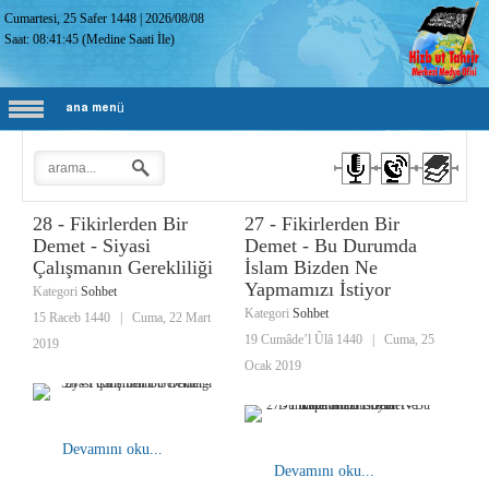
Cumartesi, 25 Safer 1448
|
2026/08/08
Saat:
08:41:46
(Medine Saati İle)
ana menü
28 - Fikirlerden Bir
27 - Fikirlerden Bir
Demet - Siyasi
Demet - Bu Durumda
Çalışmanın Gerekliliği
İslam Bizden Ne
Yapmamızı İstiyor
Kategori
Sohbet
Kategori
Sohbet
15 Raceb 1440
|
Cuma, 22 Mart
19 Cumâde’l Ûlâ 1440
|
Cuma, 25
2019
Ocak 2019
Devamını oku...
Devamını oku...