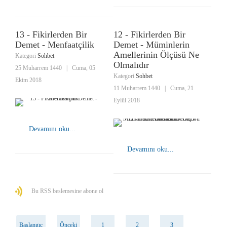
13 - Fikirlerden Bir
12 - Fikirlerden Bir
Demet - Menfaatçilik
Demet - Müminlerin
Amellerinin Ölçüsü Ne
Kategori
Sohbet
Olmalıdır
25 Muharrem 1440
|
Cuma, 05
Kategori
Sohbet
Ekim 2018
11 Muharrem 1440
|
Cuma, 21
Eylül 2018
Devamını oku...
Devamını oku...
Bu RSS beslemesine abone ol
Başlangıç
Önceki
1
2
3