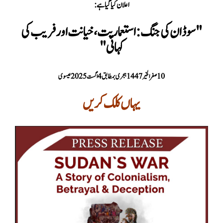
اعلان کیا گیا ہے:
"سوڈان کی جنگ: استعماریت، خیانت اور فریب کی
کہانی"
10 صفر الخیر 1447 ہجری بمطابق 4 اگست 2025 عیسوی
یہاں کلک کریں