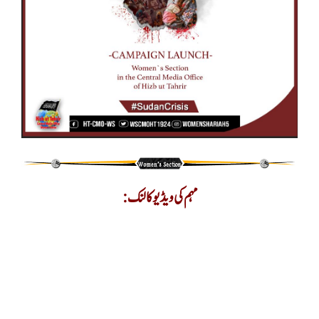
مہم کی ویڈیو کا لنک: