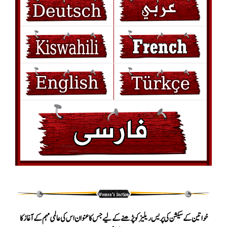
خواتین کے سیکشن کی پریس ریلیز کو پڑھنے کے لیے جس کا عنوان اس کی عالمی مہم کے آغاز کا