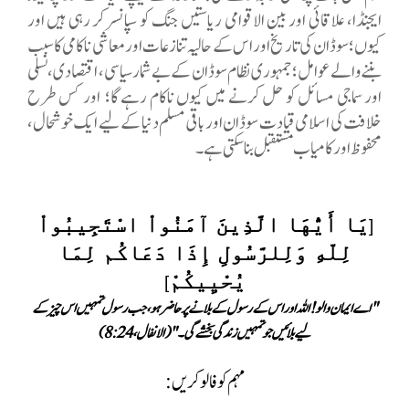
ایجنڈا، علاقائی اور بین الاقوامی ریاستیں جنگ کو سپانسر کر رہی ہیں اور
کیوں؛ سوڈان کی تاریخ اور اس کے حالیہ تنازعات اور معاشی ناکامی کا سبب
بننے والے عوامل؛ جمہوری نظام سوڈان کے بے شمار سیاسی، اقتصادی، نسلی
اور سماجی مسائل کو حل کرنے میں کیوں ناکام رہے گا؛ اور کس طرح
خلافت کی اسلامی قیادت سوڈان اور باقی مسلم دنیا کے لیے ایک خوشحال،
محفوظ اور کامیاب مستقبل بنا سکتی ہے۔
يَا أَيُّهَا الَّذِينَ آمَنُواْ اسْتَجِيبُواْ
[
لِلّهِ وَلِلرَّسُولِ إِذَا دَعَاكُم لِمَا
يُحْيِيكُمْ
]
"
اے ایمان والو! اللہ اور اس کے رسول کے بلانے پر حاضر ہو ،
جب رسول تمہیں اس چیز کے
لیے بلائیں جو تمہیں زندگی بخشے گی ۔
"
(الانفال،8:24)
مہم کو فالو کریں: