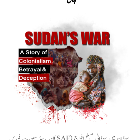
سوڈان میں سوڈانی مسلح افواج (SAF) اور ریپڈ سپورٹ فورس