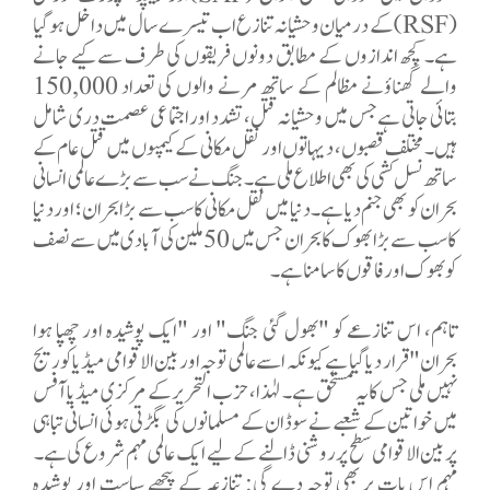
(RSF) کے درمیان وحشیانہ تنازع اب تیسرے سال میں داخل ہو گیا
ہے۔ کچھ اندازوں کے مطابق دونوں فریقوں کی طرف سے کیے جانے
والے گھناؤنے مظالم کے ساتھ مرنے والوں کی تعداد 150,000
بتائی جاتی ہے جس میں وحشیانہ قتل، تشدد اور اجتماعی عصمت دری شامل
ہیں۔ مختلف قصبوں، دیہاتوں اور نقل مکانی کے کیمپوں میں قتل عام کے
ساتھ نسل کشی کی بھی اطلاع ملی ہے۔ جنگ نے سب سے بڑے عالمی انسانی
بحران کو بھی جنم دیا ہے۔ دنیا میں نقل مکانی کا سب سے بڑا بحران؛ اور دنیا
کا سب سے بڑا بھوک کا بحران جس میں 50 ملین کی آبادی میں سے نصف
کو بھوک اور فاقوں کا سامنا ہے۔
تاہم، اس تنازعے کو "بھول گئی جنگ" اور "ایک پوشیدہ اور چھپا ہوا
بحران" قرار دیا گیا ہے کیونکہ اسے عالمی توجہ اور بین الاقوامی میڈیا کوریج
نہیں ملی جس کا یہ مستحق ہے۔ لہٰذا، حزب التحریر کے مرکزی میڈیا آفس
میں خواتین کے شعبے نے سوڈان کے مسلمانوں کی بگڑتی ہوئی انسانی تباہی
پر بین الاقوامی سطح پر روشنی ڈالنے کے لیے ایک عالمی مہم شروع کی ہے۔
مہم اس بات پر بھی توجہ دے گی: تنازعہ کے پیچھے سیاست اور پوشیدہ