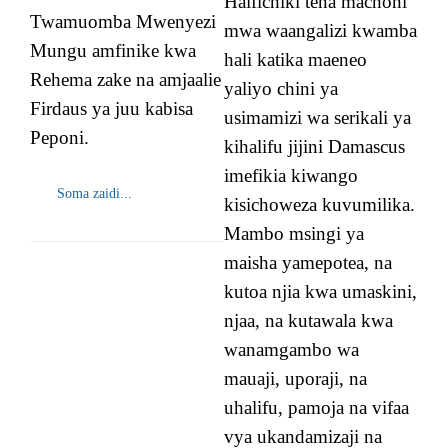
Haifichiki tena machoni
Twamuomba Mwenyezi
mwa waangalizi kwamba
Mungu amfinike kwa
hali katika maeneo
Rehema zake na amjaalie
yaliyo chini ya
Firdaus ya juu kabisa
usimamizi wa serikali ya
Peponi.
kihalifu jijini Damascus
imefikia kiwango
Soma zaidi...
kisichoweza kuvumilika.
Mambo msingi ya
maisha yamepotea, na
kutoa njia kwa umaskini,
njaa, na kutawala kwa
wanamgambo wa
mauaji, uporaji, na
uhalifu, pamoja na vifaa
vya ukandamizaji na