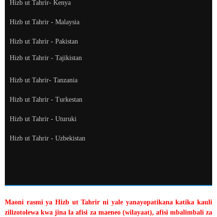
Hizb ut Tahrir- Kenya
Hizb ut Tahrir - Malaysia
Hizb ut Tahrir - Pakistan
Hizb ut Tahrir - Tajikistan
Hizb ut Tahrir- Tanzania
Hizb ut Tahrir - Turkestan
Hizb ut Tahrir - Uturuki
Hizb ut Tahrir - Uzbekistan
Maoni rasmi ya Hizb ut Tahrir ni yale yanayopatikana katika kauli
zilizotolewa kwa jina la afisi za maeneo (wilayaat), afisi mbalimbali za