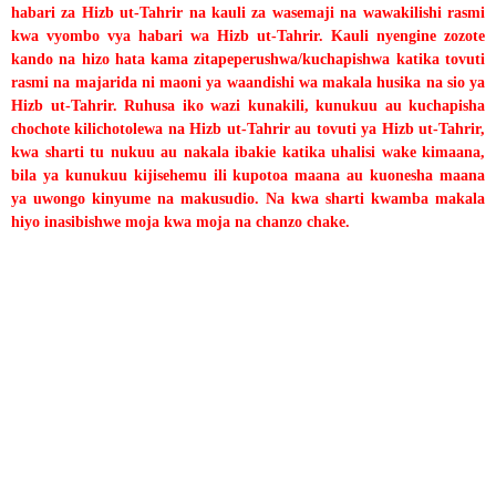
habari za Hizb ut-Tahrir na kauli za wasemaji na wawakilishi rasmi
kwa vyombo vya habari wa Hizb ut-Tahrir. Kauli nyengine zozote
kando na hizo hata kama zitapeperushwa/kuchapishwa katika tovuti
rasmi na majarida ni maoni ya waandishi wa makala husika na sio ya
Hizb ut-Tahrir. Ruhusa iko wazi kunakili, kunukuu au kuchapisha
chochote kilichotolewa na Hizb ut-Tahrir au tovuti ya Hizb ut-Tahrir,
kwa sharti tu nukuu au nakala ibakie katika uhalisi wake kimaana,
bila ya kunukuu kijisehemu ili kupotoa maana au kuonesha maana
ya uwongo kinyume na makusudio. Na kwa sharti kwamba makala
hiyo inasibishwe moja kwa moja na chanzo chake.