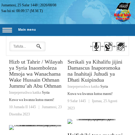
Jumamosi, 25 Safar 1448
|
2026/08/08
Saa hii ni:
08:09:57
(M.M.T)
Main menu
Hizb ut Tahrir / Wilayah
Serikali ya Kihalifu jijini
ya Syria Inaomboleza
Damascus Inaporomoka
Mmoja wa Wanachama
na Inahitaji Juhudi ya
Wake Hussain Othman
Dhati Kuipindua
Jummu’ah Abu Othman
Imepeperushwa katika
Syria
Imepeperushwa katika
Syria
Kuwa wa kwanza kutoa maoni!
Kuwa wa kwanza kutoa maoni!
9 Safar 1445
|
Ijumaa, 25 Agosti
10 Jumada II 1445
|
Jumamosi, 23
2023
Disemba 2023