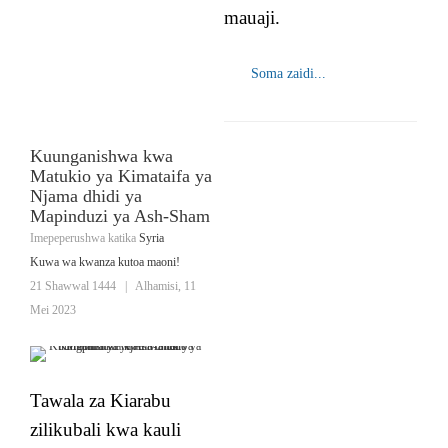
mauaji.
Soma zaidi...
Kuunganishwa kwa
Matukio ya Kimataifa ya
Njama dhidi ya
Mapinduzi ya Ash-Sham
Imepeperushwa katika
Syria
Kuwa wa kwanza kutoa maoni!
21 Shawwal 1444
|
Alhamisi, 11
Mei 2023
Tawala za Kiarabu
zilikubali kwa kauli