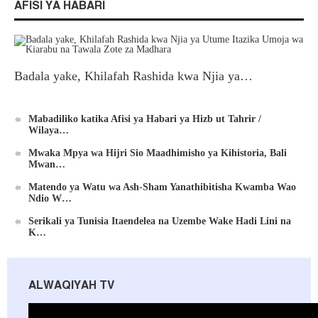
AFISI YA HABARI
Badala yake, Khilafah Rashida kwa Njia ya…
Mabadiliko katika Afisi ya Habari ya Hizb ut Tahrir /
Wilaya…
Mwaka Mpya wa Hijri Sio Maadhimisho ya Kihistoria, Bali
Mwan…
Matendo ya Watu wa Ash-Sham Yanathibitisha Kwamba Wao
Ndio W…
Serikali ya Tunisia Itaendelea na Uzembe Wake Hadi Lini na
K…
ALWAQIYAH TV