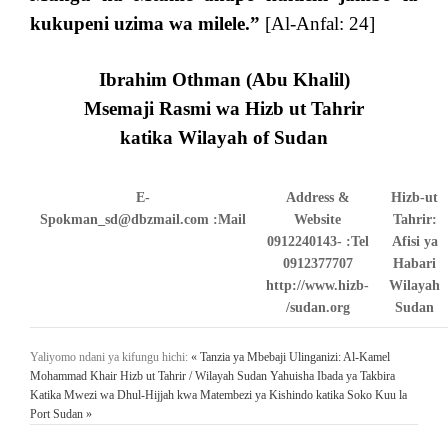
kukupeni uzima wa milele.
”
[Al-Anfal: 24]
Ibrahim Othman (Abu Khalil)
Msemaji Rasmi wa
Hizb ut Tahrir
katika
Wilayah of Sudan
E-
Address &
Hizb-ut
Spokman_sd@dbzmail.com
Mail:
Website
Tahrir:
0912240143-
Tel:
Afisi ya
0912377707
Habari
http://www.hizb-
Wilayah
sudan.org/
Sudan
Yaliyomo ndani ya kifungu hichi:
« Tanzia ya Mbebaji Ulinganizi: Al-Kamel
Mohammad Khair
Hizb ut Tahrir / Wilayah Sudan Yahuisha Ibada ya Takbira
Katika Mwezi wa Dhul-Hijjah kwa Matembezi ya Kishindo katika Soko Kuu la
Port Sudan »