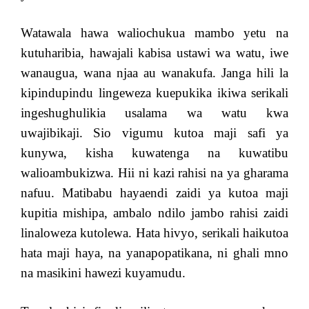
Watawala hawa waliochukua mambo yetu na
kutuharibia, hawajali kabisa ustawi wa watu, iwe
wanaugua, wana njaa au wanakufa. Janga hili la
kipindupindu lingeweza kuepukika ikiwa serikali
ingeshughulikia usalama wa watu kwa
uwajibikaji. Sio vigumu kutoa maji safi ya
kunywa, kisha kuwatenga na kuwatibu
walioambukizwa. Hii ni kazi rahisi na ya gharama
nafuu. Matibabu hayaendi zaidi ya kutoa maji
kupitia mishipa, ambalo ndilo jambo rahisi zaidi
linaloweza kutolewa. Hata hivyo, serikali haikutoa
hata maji haya, na yanapopatikana, ni ghali mno
na masikini hawezi kuyamudu.