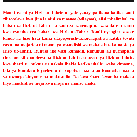
Maoni rasmi ya Hizb ut Tahrir ni yale yanayopatikana katika kauli
zilizotolewa kwa jina la afisi za maeneo (wilayaat), afisi mbalimbali za
habari za Hizb ut-Tahrir na kauli za wasemaji na wawakilishi rasmi
kwa vyombo vya habari wa Hizb ut-Tahrir. Kauli nyengine zozote
kando na hizo hata kama zitapeperushwa/kuchapishwa katika tovuti
rasmi na majarida ni maoni ya waandishi wa makala husika na sio ya
Hizb ut-Tahrir. Ruhusa iko wazi kunakili, kunukuu au kuchapisha
chochote kilichotolewa na Hizb ut-Tahrir au tovuti ya Hizb ut-Tahrir,
kwa sharti tu nukuu au nakala ibakie katika uhalisi wake kimaana,
bila ya kunukuu kijisehemu ili kupotoa maana au kuonesha maana
ya uwongo kinyume na makusudio. Na kwa sharti kwamba makala
hiyo inasibishwe moja kwa moja na chanzo chake.