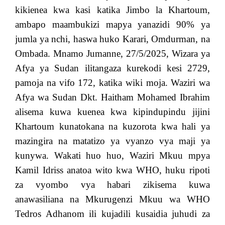
kikienea kwa kasi katika Jimbo la Khartoum,
ambapo maambukizi mapya yanazidi 90% ya
jumla ya nchi, haswa huko Karari, Omdurman, na
Ombada. Mnamo Jumanne, 27/5/2025, Wizara ya
Afya ya Sudan ilitangaza kurekodi kesi 2729,
pamoja na vifo 172, katika wiki moja. Waziri wa
Afya wa Sudan Dkt. Haitham Mohamed Ibrahim
alisema kuwa kuenea kwa kipindupindu jijini
Khartoum kunatokana na kuzorota kwa hali ya
mazingira na matatizo ya vyanzo vya maji ya
kunywa. Wakati huo huo, Waziri Mkuu mpya
Kamil Idriss anatoa wito kwa WHO, huku ripoti
za vyombo vya habari zikisema kuwa
anawasiliana na Mkurugenzi Mkuu wa WHO
Tedros Adhanom ili kujadili kusaidia juhudi za