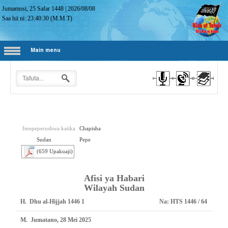
Jumamosi, 25 Safar 1448
|
2026/08/08
Saa hii ni:
23:40:31
(M.M.T)
Main menu
Imepeperushwa katika
Chapisha
Sudan
Pepe
(659 Upakuaji)
Afisi ya Habari
Wilayah Sudan
H.
1 Dhu al-Hijjah 1446
Na:
HTS 1446 / 64
M.
Jumatano, 28 Mei 2025