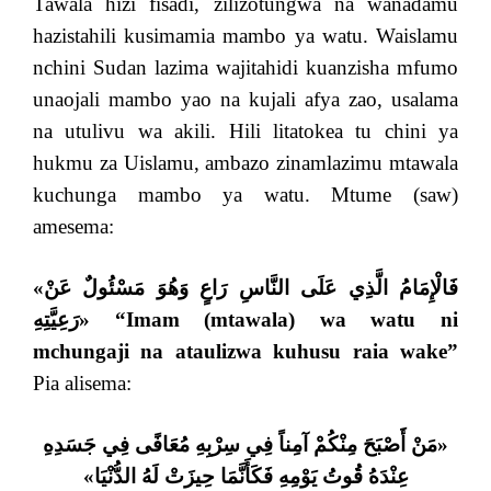
Tawala hizi fisadi, zilizotungwa na wanadamu
hazistahili kusimamia mambo ya watu. Waislamu
nchini Sudan lazima wajitahidi kuanzisha mfumo
unaojali mambo yao na kujali afya zao, usalama
na utulivu wa akili. Hili litatokea tu chini ya
hukmu za Uislamu, ambazo zinamlazimu mtawala
kuchunga mambo ya watu. Mtume (saw)
amesema:
«
فَالْإِمَامُ الَّذِي عَلَى النَّاسِ رَاعٍ وَهُوَ مَسْئُولٌ عَنْ
رَعِيَّتِهِ
»
“Imam (mtawala) wa watu ni
mchungaji na ataulizwa kuhusu raia wake”
Pia alisema:
مَنْ أَصْبَحَ مِنْكُمْ آمِناً فِي سِرْبِهِ مُعَافًى فِي جَسَدِهِ
«
»
عِنْدَهُ قُوتُ يَوْمِهِ فَكَأَنَّمَا حِيزَتْ لَهُ الدُّنْيَا