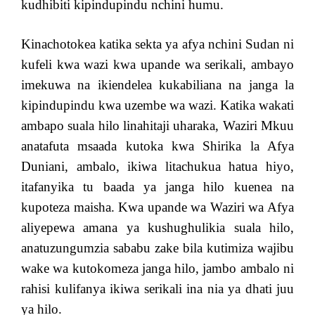
kudhibiti kipindupindu nchini humu.
Kinachotokea katika sekta ya afya nchini Sudan ni
kufeli kwa wazi kwa upande wa serikali, ambayo
imekuwa na ikiendelea kukabiliana na janga la
kipindupindu kwa uzembe wa wazi. Katika wakati
ambapo suala hilo linahitaji uharaka, Waziri Mkuu
anatafuta msaada kutoka kwa Shirika la Afya
Duniani, ambalo, ikiwa litachukua hatua hiyo,
itafanyika tu baada ya janga hilo kuenea na
kupoteza maisha. Kwa upande wa Waziri wa Afya
aliyepewa amana ya kushughulikia suala hilo,
anatuzungumzia sababu zake bila kutimiza wajibu
wake wa kutokomeza janga hilo, jambo ambalo ni
rahisi kulifanya ikiwa serikali ina nia ya dhati juu
ya hilo.