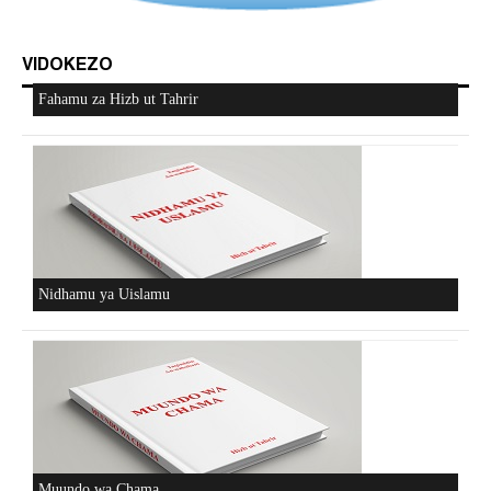
VIDOKEZO
Fahamu za Hizb ut Tahrir
Nidhamu ya Uislamu
Muundo wa Chama