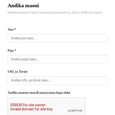
Andika maoni
Hakikisha umejaza (*) habari zinazohitajika palipoashiriwa. Kodi za HTML haziruhusiwi.
Jina *
Pepe *
URL ya Tovuti
Andika maneno mawili unayoyaona hapo chini