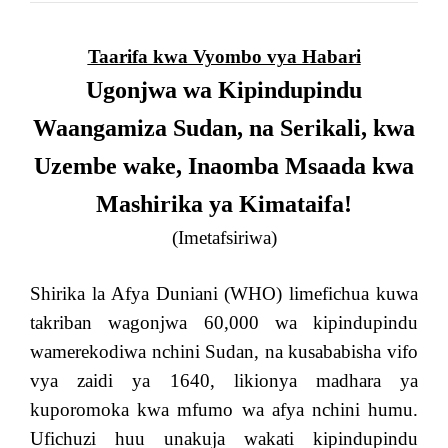
Taarifa kwa Vyombo vya Habari
Ugonjwa wa Kipindupindu
Waangamiza Sudan, na Serikali, kwa
Uzembe wake, Inaomba Msaada kwa
Mashirika ya Kimataifa!
(Imetafsiriwa)
Shirika la Afya Duniani (WHO) limefichua kuwa
takriban wagonjwa 60,000 wa kipindupindu
wamerekodiwa nchini Sudan, na kusababisha vifo
vya zaidi ya 1640, likionya madhara ya
kuporomoka kwa mfumo wa afya nchini humu.
Ufichuzi huu unakuja wakati kipindupindu