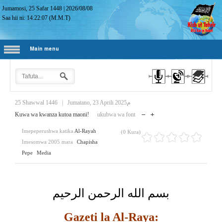
Jumamosi, 25 Safar 1448
|
2026/08/08
Saa hii ni:
14:22:08
(M.M.T)
Main menu
25 Shawwal 1446
|
Jumatano, 23 Aprili 2025م
Kuwa wa kwanza kutoa maoni!
ukubwa wa font
Imepeperushwa katika
Al-Rayah
(0 Kura)
Imesomwa 2005 mara
Chapisha
Pepe
Media
بسم الله الرحمن الرحيم
Gazeti la Al-Raya: