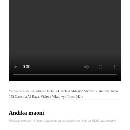
Yaliyomo ndani ya kifungu hichi:
« Gazeti la Al-Raya: Vichwa Vikuu vya Toleo
545
Gazeti la Al-Raya: Vichwa Vikuu vya Toleo 542 »
Andika maoni
Hakikisha umejaza (*) habari zinazohitajika palipoashiriwa. Kodi za HTML haziruhusiwi.