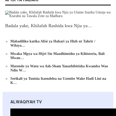
AFISI YA HABARI
Badala yake, Khilafah Rashida kwa Njia ya…
Mabadiliko katika Afisi ya Habari ya Hizb ut Tahrir /
Wilaya…
Mwaka Mpya wa Hijri Sio Maadhimisho ya Kihistoria, Bali
Mwan…
Matendo ya Watu wa Ash-Sham Yanathibitisha Kwamba Wao
Ndio W…
Serikali ya Tunisia Itaendelea na Uzembe Wake Hadi Lini na
K…
ALWAQIYAH TV