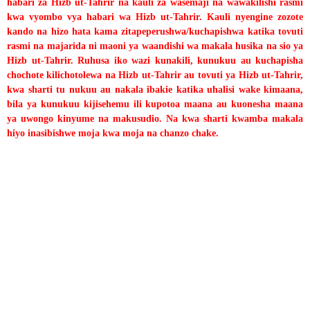
habari za Hizb ut-Tahrir na kauli za wasemaji na wawakilishi rasmi
kwa vyombo vya habari wa Hizb ut-Tahrir. Kauli nyengine zozote
kando na hizo hata kama zitapeperushwa/kuchapishwa katika tovuti
rasmi na majarida ni maoni ya waandishi wa makala husika na sio ya
Hizb ut-Tahrir. Ruhusa iko wazi kunakili, kunukuu au kuchapisha
chochote kilichotolewa na Hizb ut-Tahrir au tovuti ya Hizb ut-Tahrir,
kwa sharti tu nukuu au nakala ibakie katika uhalisi wake kimaana,
bila ya kunukuu kijisehemu ili kupotoa maana au kuonesha maana
ya uwongo kinyume na makusudio. Na kwa sharti kwamba makala
hiyo inasibishwe moja kwa moja na chanzo chake.