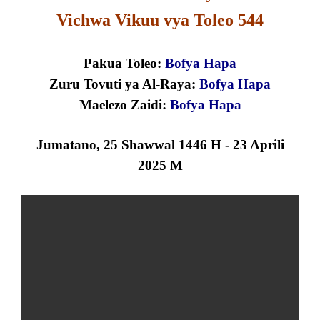
Vichwa Vikuu vya Toleo 544
Pakua Toleo:
B
o
f
y
a
H
a
pa
Zuru Tovuti ya Al-Raya:
Bofya Hapa
Maelezo Zaidi:
Bofya Hapa
Jumatano
,
25 Shawwal
1446
H
- 23 Aprili
2025 M